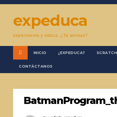
Saltar
al
expeduca
contenido
experimenta y educa. ¿Te animas?
INICIO
¿EXPEDUCA?
SCRATC
CONTÁCTANOS
BatmanProgram_t