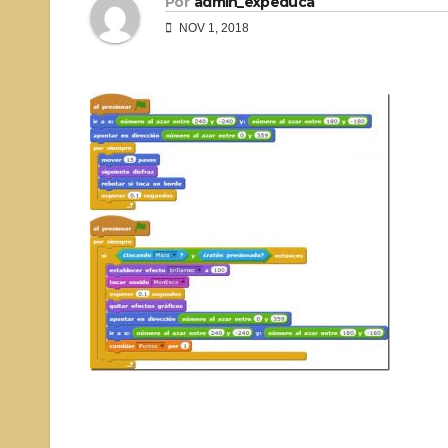
Por
admin_expeduca
NOV 1, 2018