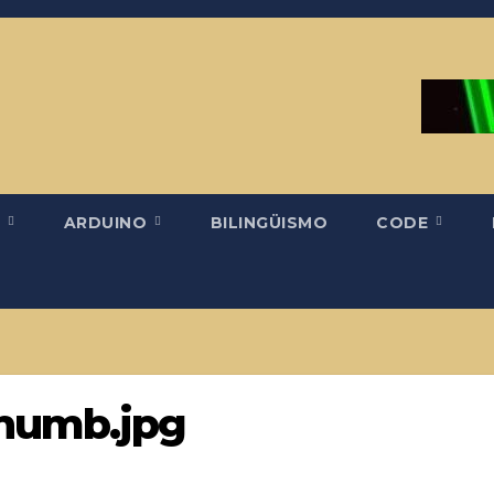
H
ARDUINO
BILINGÜISMO
CODE
humb.jpg