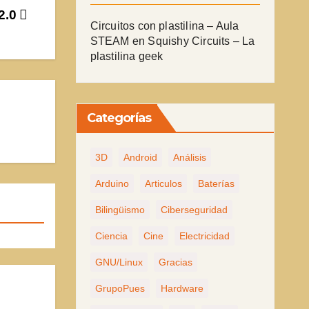
2.0
Circuitos con plastilina – Aula
STEAM
en
Squishy Circuits – La
plastilina geek
Categorías
3D
Android
Análisis
Arduino
Articulos
Baterías
Bilingüismo
Ciberseguridad
Ciencia
Cine
Electricidad
GNU/Linux
Gracias
GrupoPues
Hardware