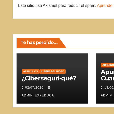
Este sitio usa Akismet para reducir el spam.
Aprende 
Te has perdido...
ARDUINO
Apun
ARTICULOS
CIBERSEGURIDAD
¿Ciberseguri-qué?
Cuar
Ser
02/07/2026
13/06
ADMIN_EXPEDUCA
ADMIN