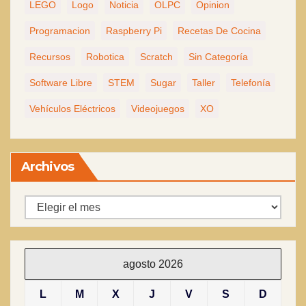
LEGO
Logo
Noticia
OLPC
Opinion
Programacion
Raspberry Pi
Recetas De Cocina
Recursos
Robotica
Scratch
Sin Categoría
Software Libre
STEM
Sugar
Taller
Telefonía
Vehículos Eléctricos
Videojuegos
XO
Archivos
Archivos
agosto 2026
L
M
X
J
V
S
D