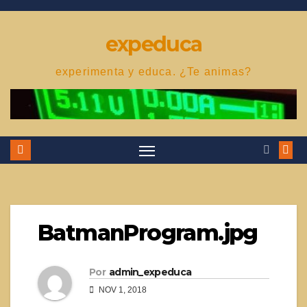
Saltar
al
expeduca
contenido
experimenta y educa. ¿Te animas?
BatmanProgram.jpg
Por
admin_expeduca
NOV 1, 2018