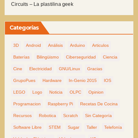
Circuits – La plastilina geek
Categorías
3D
Android
Análisis
Arduino
Articulos
Baterías
Bilingüismo
Ciberseguridad
Ciencia
Cine
Electricidad
GNU/Linux
Gracias
GrupoPues
Hardware
In-Genio 2015
IOS
LEGO
Logo
Noticia
OLPC
Opinion
Programacion
Raspberry Pi
Recetas De Cocina
Recursos
Robotica
Scratch
Sin Categoría
Software Libre
STEM
Sugar
Taller
Telefonía