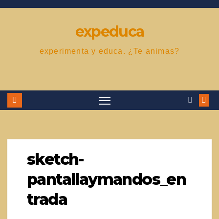
Saltar
al
expeduca
contenido
experimenta y educa. ¿Te animas?
sketch-
pantallaymandos_en
trada