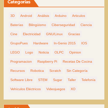
Categorías
3D
Android
Análisis
Arduino
Articulos
Baterías
Bilingüismo
Ciberseguridad
Ciencia
Cine
Electricidad
GNU/Linux
Gracias
GrupoPues
Hardware
In-Genio 2015
IOS
LEGO
Logo
Noticia
OLPC
Opinion
Programacion
Raspberry Pi
Recetas De Cocina
Recursos
Robotica
Scratch
Sin Categoría
Software Libre
STEM
Sugar
Taller
Telefonía
Vehículos Eléctricos
Videojuegos
XO