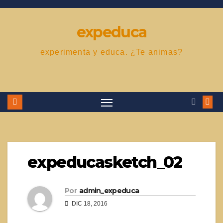
Saltar
al
expeduca
contenido
experimenta y educa. ¿Te animas?
expeducasketch_02
Por
admin_expeduca
DIC 18, 2016