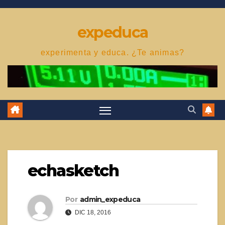
Saltar
al
expeduca
contenido
experimenta y educa. ¿Te animas?
echasketch
Por
admin_expeduca
DIC 18, 2016