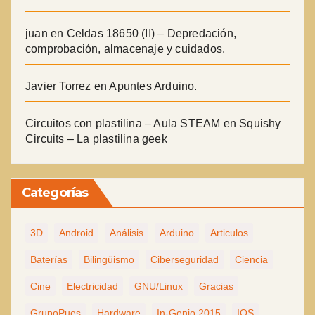
juan
en
Celdas 18650 (II) – Depredación,
comprobación, almacenaje y cuidados.
Javier Torrez
en
Apuntes Arduino.
Circuitos con plastilina – Aula STEAM
en
Squishy
Circuits – La plastilina geek
Categorías
3D
Android
Análisis
Arduino
Articulos
Baterías
Bilingüismo
Ciberseguridad
Ciencia
Cine
Electricidad
GNU/Linux
Gracias
GrupoPues
Hardware
In-Genio 2015
IOS