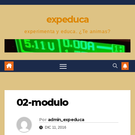
Saltar
al
expeduca
contenido
experimenta y educa. ¿Te animas?
02-modulo
Por
admin_expeduca
DIC 11, 2016