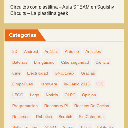
Circuitos con plastilina – Aula STEAM
en
Squishy
Circuits – La plastilina geek
Categorías
3D
Android
Análisis
Arduino
Articulos
Baterías
Bilingüismo
Ciberseguridad
Ciencia
Cine
Electricidad
GNU/Linux
Gracias
GrupoPues
Hardware
In-Genio 2015
IOS
LEGO
Logo
Noticia
OLPC
Opinion
Programacion
Raspberry Pi
Recetas De Cocina
Recursos
Robotica
Scratch
Sin Categoría
Software Libre
STEM
Sugar
Taller
Telefonía