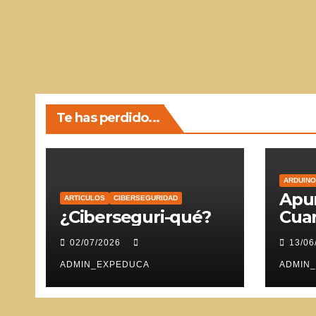
Te has perdido...
ARDUINO
Apun
ARTICULOS
CIBERSEGURIDAD
¿Ciberseguri-qué?
Cuar
Ser
02/07/2026
13/06
ADMIN_EXPEDUCA
ADMIN