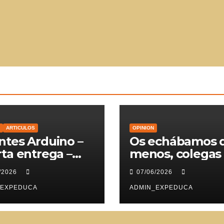
ARTICULOS
OPINION
tes Arduino –
Os echábamos 
ta entrega –
menos, colegas
vomotores
/2026
07/06/2026
_EXPEDUCA
ADMIN_EXPEDUCA