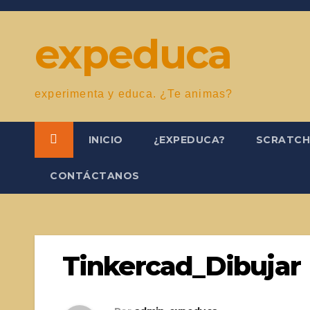
Saltar
al
expeduca
contenido
experimenta y educa. ¿Te animas?
INICIO
¿EXPEDUCA?
SCRATC
CONTÁCTANOS
Tinkercad_Dibujar