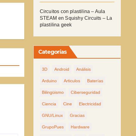
Circuitos con plastilina – Aula
STEAM
en
Squishy Circuits – La
plastilina geek
Categorías
3D
Android
Análisis
Arduino
Articulos
Baterías
Bilingüismo
Ciberseguridad
Ciencia
Cine
Electricidad
GNU/Linux
Gracias
GrupoPues
Hardware