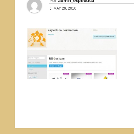
Por
admin_expeduca
MAY 29, 2016
Navegación
de