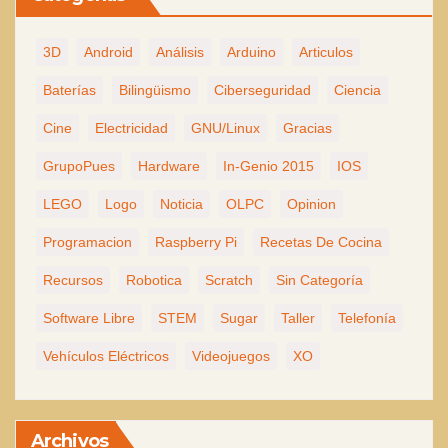
3D
Android
Análisis
Arduino
Articulos
Baterías
Bilingüismo
Ciberseguridad
Ciencia
Cine
Electricidad
GNU/Linux
Gracias
GrupoPues
Hardware
In-Genio 2015
IOS
LEGO
Logo
Noticia
OLPC
Opinion
Programacion
Raspberry Pi
Recetas De Cocina
Recursos
Robotica
Scratch
Sin Categoría
Software Libre
STEM
Sugar
Taller
Telefonía
Vehículos Eléctricos
Videojuegos
XO
Archivos