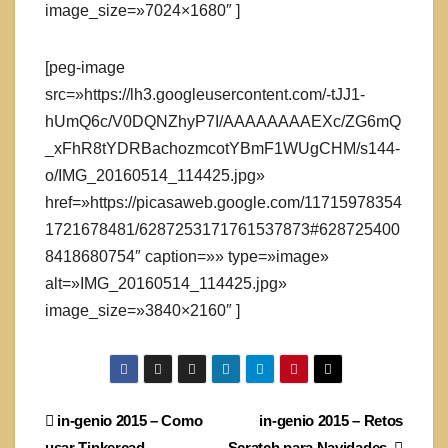
image_size=»7024×1680″ ]
[peg-image
src=»https://lh3.googleusercontent.com/-tJJ1-
hUmQ6c/V0DQNZhyP7I/AAAAAAAAEXc/ZG6mQ
_xFhR8tYDRBachozmcotYBmF1WUgCHM/s144-
o/IMG_20160514_114425.jpg»
href=»https://picasaweb.google.com/11715978354
1721678481/6287253171761537873#628725400
8418680754″ caption=»» type=»image»
alt=»IMG_20160514_114425.jpg»
image_size=»3840×2160″ ]
Navegación
in-genio 2015 – Como
in-genio 2015 – Retos
usar Tinkercad
Scratch para Navidades.