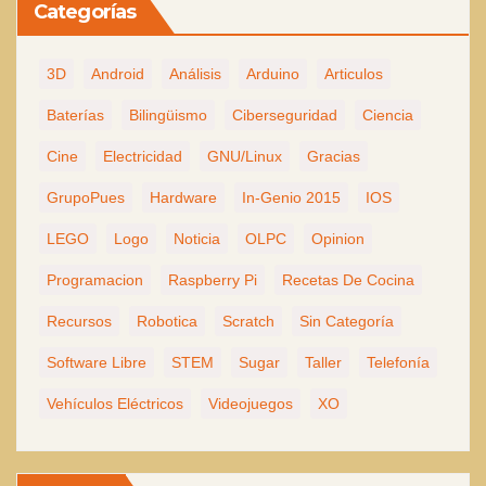
Categorías
3D
Android
Análisis
Arduino
Articulos
Baterías
Bilingüismo
Ciberseguridad
Ciencia
Cine
Electricidad
GNU/Linux
Gracias
GrupoPues
Hardware
In-Genio 2015
IOS
LEGO
Logo
Noticia
OLPC
Opinion
Programacion
Raspberry Pi
Recetas De Cocina
Recursos
Robotica
Scratch
Sin Categoría
Software Libre
STEM
Sugar
Taller
Telefonía
Vehículos Eléctricos
Videojuegos
XO