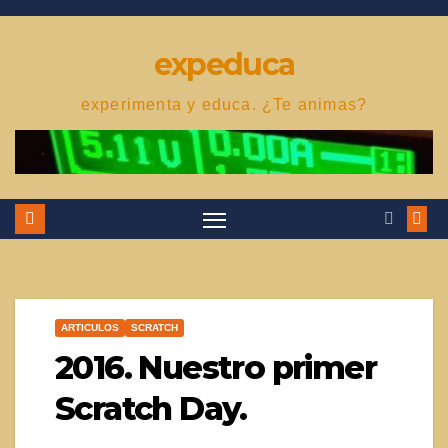
Saltar
al
expeduca
contenido
experimenta y educa. ¿Te animas?
ARTICULOS
SCRATCH
2016. Nuestro primer
Scratch Day.