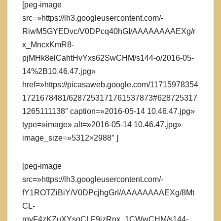
[peg-image
src=»https://lh3.googleusercontent.com/-
RiwM5GYEDvc/V0DPcq40hGI/AAAAAAAAEXg/r
x_MncxKmR8-
pjMHk8elCahtHvYxs62SwCHM/s144-o/2016-05-
14%2B10.46.47.jpg»
href=»https://picasaweb.google.com/11715978354
1721678481/6287253171761537873#628725317
1265111138″ caption=»2016-05-14 10.46.47.jpg»
type=»image» alt=»2016-05-14 10.46.47.jpg»
image_size=»5312×2988″ ]
[peg-image
src=»https://lh3.googleusercontent.com/-
fY1ROTZiBiY/V0DPcjhgGrI/AAAAAAAAEXg/8Mt
CL-
rqyF4zKZuXYsqCLF9jzRnx_1CWwCHM/s144-