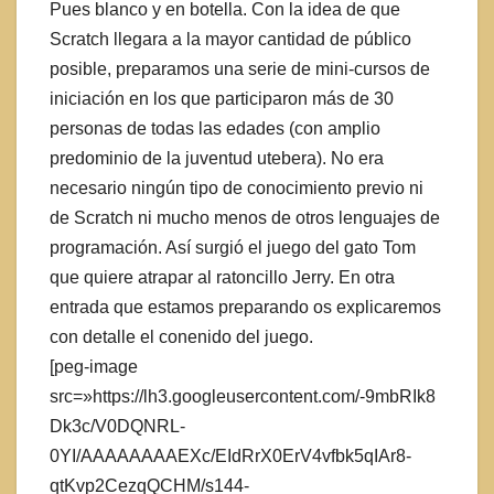
Pues blanco y en botella. Con la idea de que
Scratch llegara a la mayor cantidad de público
posible, preparamos una serie de mini-cursos de
iniciación en los que participaron más de 30
personas de todas las edades (con amplio
predominio de la juventud utebera). No era
necesario ningún tipo de conocimiento previo ni
de Scratch ni mucho menos de otros lenguajes de
programación. Así surgió el juego del gato Tom
que quiere atrapar al ratoncillo Jerry. En otra
entrada que estamos preparando os explicaremos
con detalle el conenido del juego.
[peg-image
src=»https://lh3.googleusercontent.com/-9mbRIk8
Dk3c/V0DQNRL-
0YI/AAAAAAAAEXc/EIdRrX0ErV4vfbk5qIAr8-
qtKvp2CezqQCHM/s144-