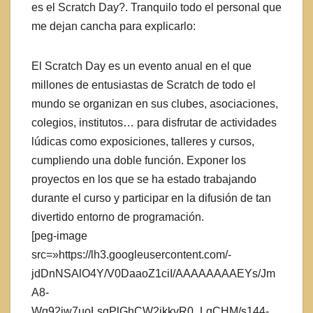
es el Scratch Day?. Tranquilo todo el personal que
me dejan cancha para explicarlo:
El Scratch Day es un evento anual en el que
millones de entusiastas de Scratch de todo el
mundo se organizan en sus clubes, asociaciones,
colegios, institutos… para disfrutar de actividades
lúdicas como exposiciones, talleres y cursos,
cumpliendo una doble función. Exponer los
proyectos en los que se ha estado trabajando
durante el curso y participar en la difusión de tan
divertido entorno de programación.
[peg-image
src=»https://lh3.googleusercontent.com/-
jdDnNSAlO4Y/V0DaaoZ1ciI/AAAAAAAAEYs/Jm
A8-
Wq92jw7uoLsgPlGhCW2ikkvR0_LgCHM/s144-