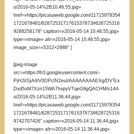
o/2016-05-14%2B10.46.55.jpg»
href=»https://picasaweb.google.com/11715978354
1721678481/6287253171761537873#628725316
9288256178″ caption=»2016-05-14 10.46.55.jpg»
type=»image» alt=»2016-05-14 10.46.55.jpg»
image_size=»5312×2988″ ]
[peg-image
src=»https://lh3.googleusercontent.com/–
PjH2ilSjA4/V0DPclN2euI/AAAAAAAAEXg/DVTcx
Dxd5xM7Xzn15WA7hspyVTqeG9gQACHM/s144-
o/2016-05-14%2B11.36.44.jpg»
href=»https://picasaweb.google.com/11715978354
1721678481/6287253171761537873#628725316
9742707426″ caption=»2016-05-14 11.36.44.jpg»
type=»image» alt=»2016-05-14 11.36.44.jpg»