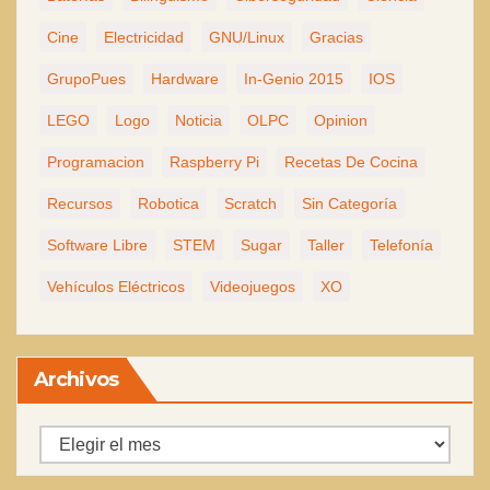
Cine
Electricidad
GNU/Linux
Gracias
GrupoPues
Hardware
In-Genio 2015
IOS
LEGO
Logo
Noticia
OLPC
Opinion
Programacion
Raspberry Pi
Recetas De Cocina
Recursos
Robotica
Scratch
Sin Categoría
Software Libre
STEM
Sugar
Taller
Telefonía
Vehículos Eléctricos
Videojuegos
XO
Archivos
Archivos