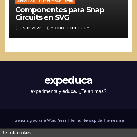
ARTICULOS
ELECTRICIDAD
STEM
Componentes para Snap
Circuits en SVG
27/03/2022
ADMIN_EXPEDUCA
expeduca
experimenta y educa. ¿Te animas?
Funciona gracias a WordPress
|
Tema: Newsup de
Themeansar
Uso de cookies
Inicio
¿expeduca?
Scratch
Arduino
Bilingüismo
CODE
in-genio de verano