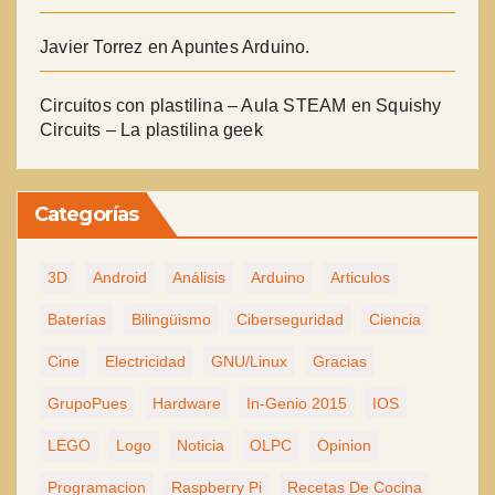
Javier Torrez
en
Apuntes Arduino.
Circuitos con plastilina – Aula STEAM
en
Squishy
Circuits – La plastilina geek
Categorías
3D
Android
Análisis
Arduino
Articulos
Baterías
Bilingüismo
Ciberseguridad
Ciencia
Cine
Electricidad
GNU/Linux
Gracias
GrupoPues
Hardware
In-Genio 2015
IOS
LEGO
Logo
Noticia
OLPC
Opinion
Programacion
Raspberry Pi
Recetas De Cocina