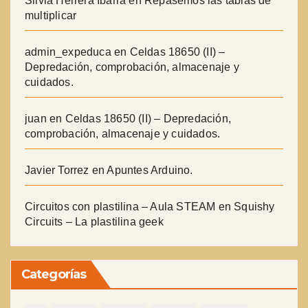
Silvia Herrera Ibarra
en
Repasemos las tablas de
multiplicar
admin_expeduca
en
Celdas 18650 (II) –
Depredación, comprobación, almacenaje y
cuidados.
juan
en
Celdas 18650 (II) – Depredación,
comprobación, almacenaje y cuidados.
Javier Torrez
en
Apuntes Arduino.
Circuitos con plastilina – Aula STEAM
en
Squishy
Circuits – La plastilina geek
Categorías