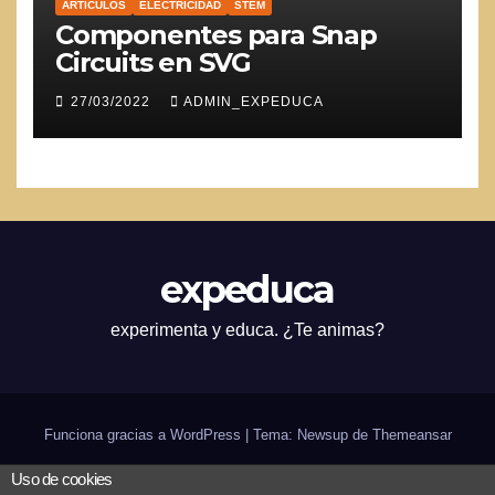
ARTICULOS
ELECTRICIDAD
STEM
Componentes para Snap
Circuits en SVG
27/03/2022
ADMIN_EXPEDUCA
expeduca
experimenta y educa. ¿Te animas?
Funciona gracias a WordPress
|
Tema: Newsup de
Themeansar
Uso de cookies
Inicio
¿expeduca?
Scratch
Arduino
Bilingüismo
CODE
in-genio de verano