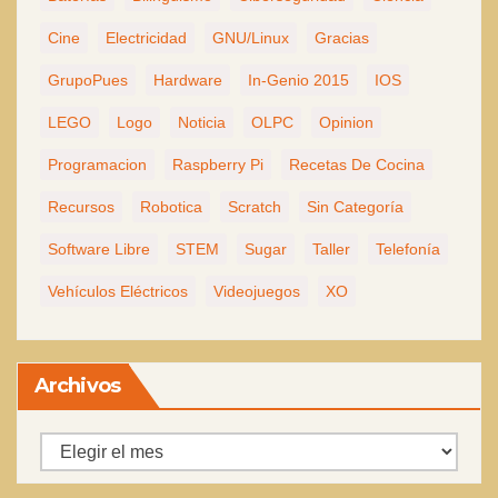
Cine
Electricidad
GNU/Linux
Gracias
GrupoPues
Hardware
In-Genio 2015
IOS
LEGO
Logo
Noticia
OLPC
Opinion
Programacion
Raspberry Pi
Recetas De Cocina
Recursos
Robotica
Scratch
Sin Categoría
Software Libre
STEM
Sugar
Taller
Telefonía
Vehículos Eléctricos
Videojuegos
XO
Archivos
Archivos