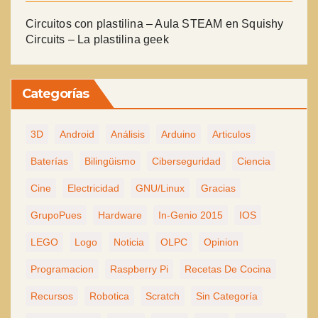
Circuitos con plastilina – Aula STEAM
en
Squishy
Circuits – La plastilina geek
Categorías
3D
Android
Análisis
Arduino
Articulos
Baterías
Bilingüismo
Ciberseguridad
Ciencia
Cine
Electricidad
GNU/Linux
Gracias
GrupoPues
Hardware
In-Genio 2015
IOS
LEGO
Logo
Noticia
OLPC
Opinion
Programacion
Raspberry Pi
Recetas De Cocina
Recursos
Robotica
Scratch
Sin Categoría