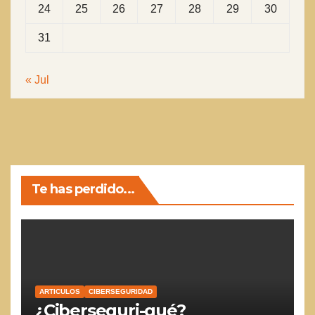
24
25
26
27
28
29
30
31
« Jul
Te has perdido...
ARTICULOS
CIBERSEGURIDAD
¿Ciberseguri-qué?