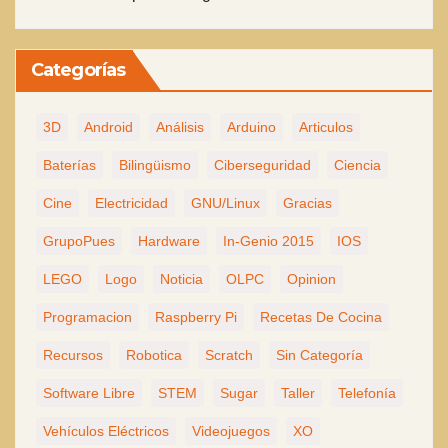
Categorías
3D
Android
Análisis
Arduino
Articulos
Baterías
Bilingüismo
Ciberseguridad
Ciencia
Cine
Electricidad
GNU/Linux
Gracias
GrupoPues
Hardware
In-Genio 2015
IOS
LEGO
Logo
Noticia
OLPC
Opinion
Programacion
Raspberry Pi
Recetas De Cocina
Recursos
Robotica
Scratch
Sin Categoría
Software Libre
STEM
Sugar
Taller
Telefonía
Vehículos Eléctricos
Videojuegos
XO