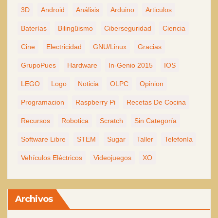
3D
Android
Análisis
Arduino
Articulos
Baterías
Bilingüismo
Ciberseguridad
Ciencia
Cine
Electricidad
GNU/Linux
Gracias
GrupoPues
Hardware
In-Genio 2015
IOS
LEGO
Logo
Noticia
OLPC
Opinion
Programacion
Raspberry Pi
Recetas De Cocina
Recursos
Robotica
Scratch
Sin Categoría
Software Libre
STEM
Sugar
Taller
Telefonía
Vehículos Eléctricos
Videojuegos
XO
Archivos