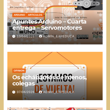
ARDUINO
ARTICULOS
Apuntes Arduino – Cuarta
entrega – Servomotores
13/06/2026
ADMIN_EXPEDUCA
OPINION
Os echábamos de menos,
colegas
07/06/2026
ADMIN_EXPEDUCA