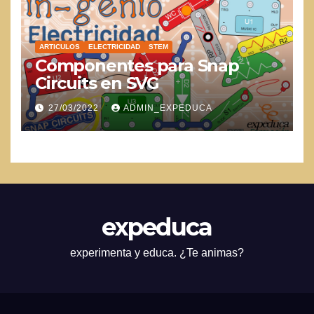
ARTICULOS
ELECTRICIDAD
STEM
Componentes para Snap
Circuits en SVG
27/03/2022
ADMIN_EXPEDUCA
expeduca
experimenta y educa. ¿Te animas?