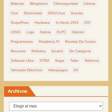
Baterías
Bilingüismo
Ciberseguridad
Ciencia
Cine
Electricidad
GNU/Linux
Gracias
GrupoPues
Hardware
In-Genio 2015
IOS
LEGO
Logo
Noticia
OLPC
Opinion
Programacion
Raspberry Pi
Recetas De Cocina
Recursos
Robotica
Scratch
Sin Categoría
Software Libre
STEM
Sugar
Taller
Telefonía
Vehículos Eléctricos
Videojuegos
XO
Archivos
Archivos