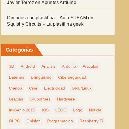
Javier Torrez
en
Apuntes Arduino.
Circuitos con plastilina – Aula STEAM
en
Squishy Circuits – La plastilina geek
Categorías
3D
Android
Análisis
Arduino
Articulos
Baterías
Bilingüismo
Ciberseguridad
Ciencia
Cine
Electricidad
GNU/Linux
Gracias
GrupoPues
Hardware
In-Genio 2015
IOS
LEGO
Logo
Noticia
OLPC
Opinion
Programacion
Raspberry Pi