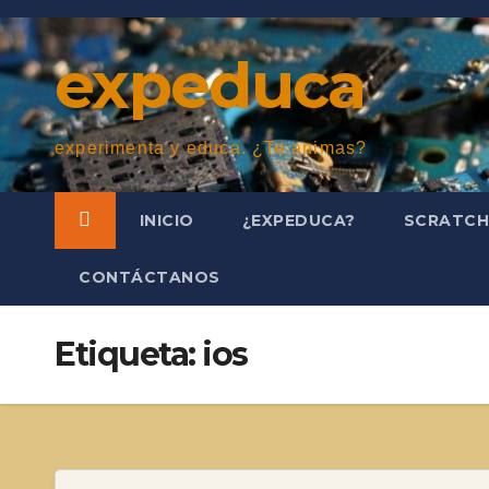
Saltar
al
expeduca
contenido
experimenta y educa. ¿Te animas?
INICIO
¿EXPEDUCA?
SCRATC
CONTÁCTANOS
Etiqueta:
ios