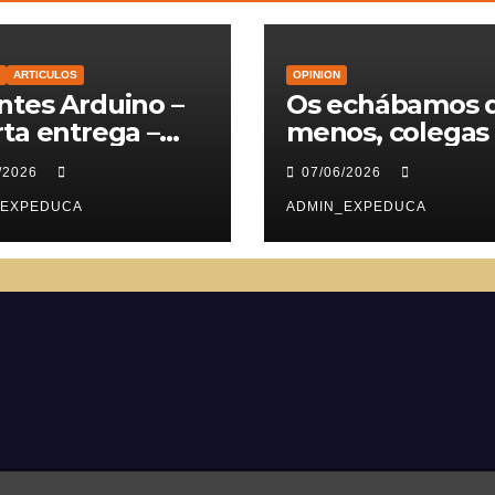
ARTICULOS
OPINION
tes Arduino –
Os echábamos 
ta entrega –
menos, colegas
vomotores
/2026
07/06/2026
_EXPEDUCA
ADMIN_EXPEDUCA