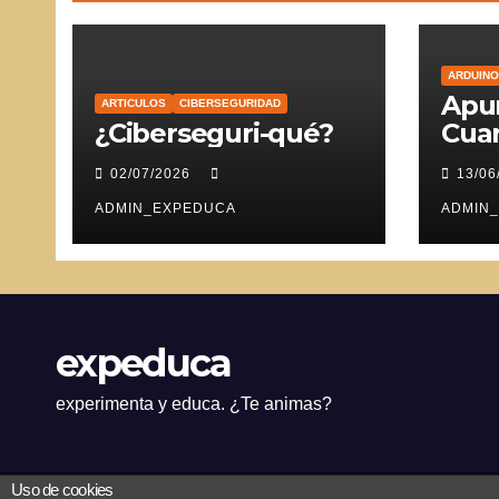
ARDUINO
Apun
ARTICULOS
CIBERSEGURIDAD
¿Ciberseguri-qué?
Cuar
Ser
02/07/2026
13/06
ADMIN_EXPEDUCA
ADMIN
expeduca
experimenta y educa. ¿Te animas?
Uso de cookies