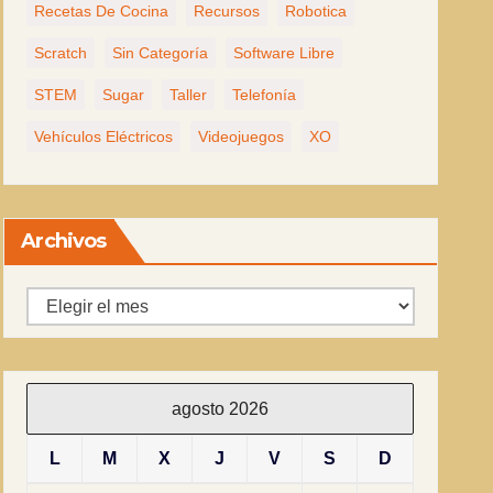
Recetas De Cocina
Recursos
Robotica
Scratch
Sin Categoría
Software Libre
STEM
Sugar
Taller
Telefonía
Vehículos Eléctricos
Videojuegos
XO
Archivos
Archivos
agosto 2026
L
M
X
J
V
S
D