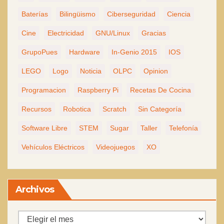
Baterías
Bilingüismo
Ciberseguridad
Ciencia
Cine
Electricidad
GNU/Linux
Gracias
GrupoPues
Hardware
In-Genio 2015
IOS
LEGO
Logo
Noticia
OLPC
Opinion
Programacion
Raspberry Pi
Recetas De Cocina
Recursos
Robotica
Scratch
Sin Categoría
Software Libre
STEM
Sugar
Taller
Telefonía
Vehículos Eléctricos
Videojuegos
XO
Archivos
Archivos