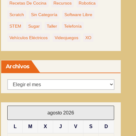
Recetas De Cocina
Recursos
Robotica
Scratch
Sin Categoría
Software Libre
STEM
Sugar
Taller
Telefonía
Vehículos Eléctricos
Videojuegos
XO
Archivos
Archivos
agosto 2026
L
M
X
J
V
S
D