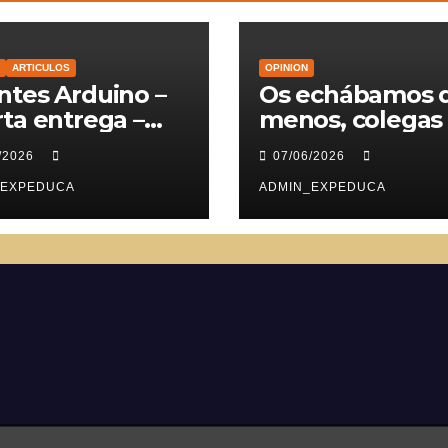
ARTICULOS
OPINION
tes Arduino –
Os echábamos 
ta entrega –
menos, colegas
vomotores
/2026
07/06/2026
_EXPEDUCA
ADMIN_EXPEDUCA