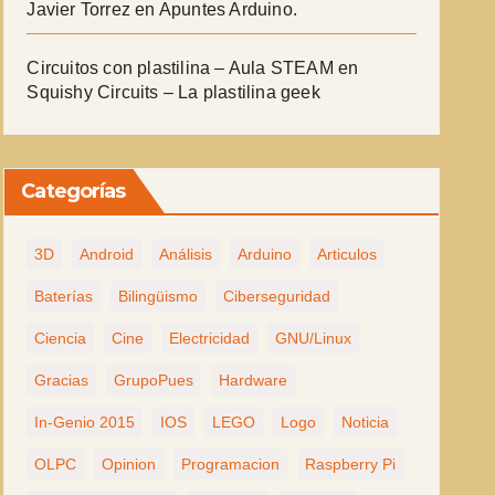
Javier Torrez
en
Apuntes Arduino.
Circuitos con plastilina – Aula STEAM
en
Squishy Circuits – La plastilina geek
Categorías
3D
Android
Análisis
Arduino
Articulos
Baterías
Bilingüismo
Ciberseguridad
Ciencia
Cine
Electricidad
GNU/Linux
Gracias
GrupoPues
Hardware
In-Genio 2015
IOS
LEGO
Logo
Noticia
OLPC
Opinion
Programacion
Raspberry Pi