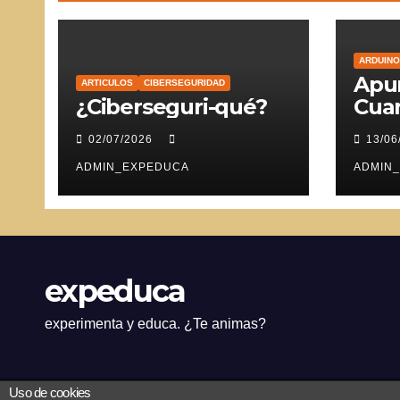
ARDUINO
Apun
ARTICULOS
CIBERSEGURIDAD
¿Ciberseguri-qué?
Cuar
Ser
02/07/2026
13/06
ADMIN_EXPEDUCA
ADMIN
expeduca
experimenta y educa. ¿Te animas?
Uso de cookies