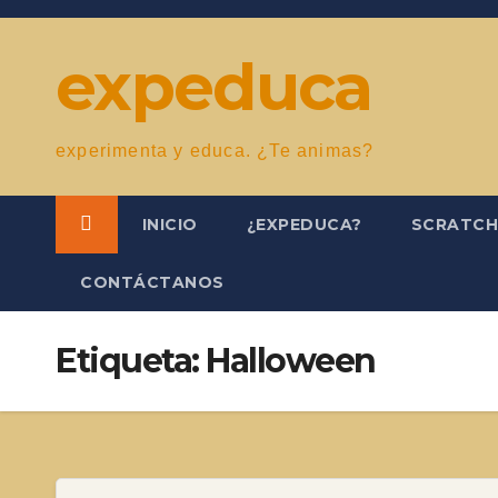
Saltar
al
expeduca
contenido
experimenta y educa. ¿Te animas?
INICIO
¿EXPEDUCA?
SCRATC
CONTÁCTANOS
Etiqueta:
Halloween