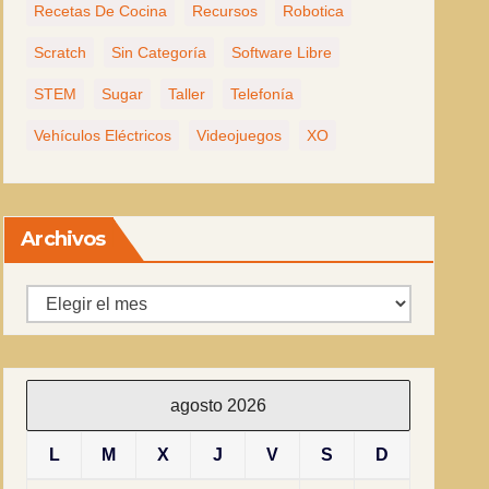
Recetas De Cocina
Recursos
Robotica
Scratch
Sin Categoría
Software Libre
STEM
Sugar
Taller
Telefonía
Vehículos Eléctricos
Videojuegos
XO
Archivos
Archivos
agosto 2026
L
M
X
J
V
S
D