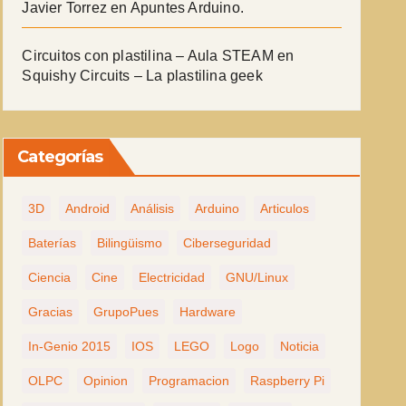
Javier Torrez
en
Apuntes Arduino.
Circuitos con plastilina – Aula STEAM
en
Squishy Circuits – La plastilina geek
Categorías
3D
Android
Análisis
Arduino
Articulos
Baterías
Bilingüismo
Ciberseguridad
Ciencia
Cine
Electricidad
GNU/Linux
Gracias
GrupoPues
Hardware
In-Genio 2015
IOS
LEGO
Logo
Noticia
OLPC
Opinion
Programacion
Raspberry Pi