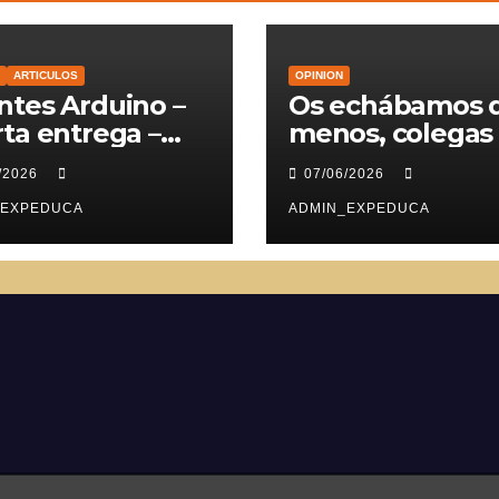
ARTICULOS
OPINION
tes Arduino –
Os echábamos 
ta entrega –
menos, colegas
vomotores
/2026
07/06/2026
_EXPEDUCA
ADMIN_EXPEDUCA