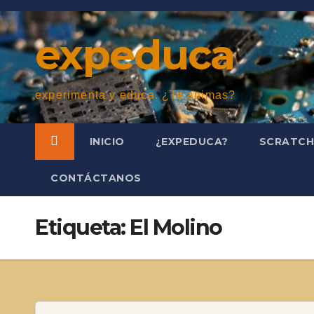
Saltar
al
expeduca
contenido
experimenta y educa. ¿Te animas?
INICIO
¿EXPEDUCA?
SCRATC
CONTÁCTANOS
Etiqueta:
El Molino