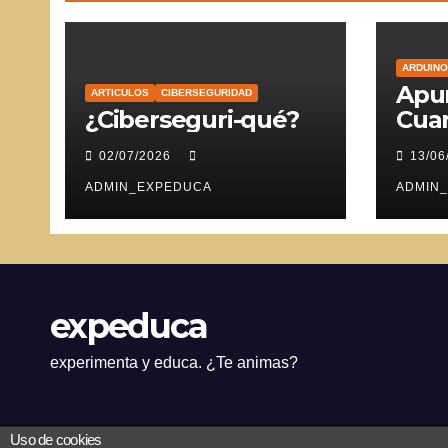
ARDUINO
Apun
ARTICULOS
CIBERSEGURIDAD
¿Ciberseguri-qué?
Cuar
Ser
02/07/2026
13/06
ADMIN_EXPEDUCA
ADMIN
expeduca
experimenta y educa. ¿Te animas?
Uso de cookies