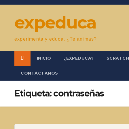
Saltar
al
expeduca
contenido
experimenta y educa. ¿Te animas?
INICIO
¿EXPEDUCA?
SCRATC
CONTÁCTANOS
Etiqueta:
contraseñas