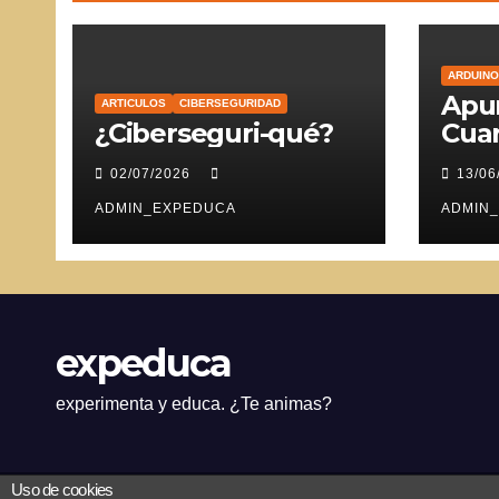
ARDUINO
Apun
ARTICULOS
CIBERSEGURIDAD
¿Ciberseguri-qué?
Cuar
Ser
02/07/2026
13/06
ADMIN_EXPEDUCA
ADMIN
expeduca
experimenta y educa. ¿Te animas?
Uso de cookies