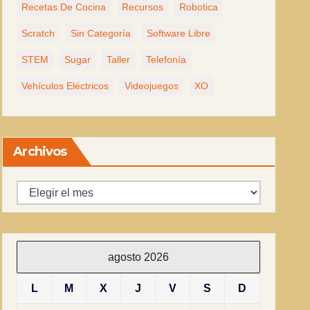
Recetas De Cocina
Recursos
Robotica
Scratch
Sin Categoría
Software Libre
STEM
Sugar
Taller
Telefonía
Vehículos Eléctricos
Videojuegos
XO
Archivos
Archivos
agosto 2026
L
M
X
J
V
S
D