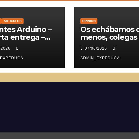
ARTICULOS
OPINION
tes Arduino –
Os echábamos 
ta entrega –
menos, colegas
vomotores
/2026
07/06/2026
_EXPEDUCA
ADMIN_EXPEDUCA