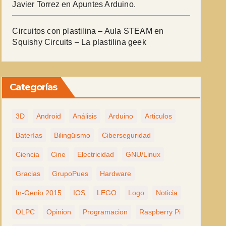
Javier Torrez
en
Apuntes Arduino.
Circuitos con plastilina – Aula STEAM
en
Squishy Circuits – La plastilina geek
Categorías
3D
Android
Análisis
Arduino
Articulos
Baterías
Bilingüismo
Ciberseguridad
Ciencia
Cine
Electricidad
GNU/Linux
Gracias
GrupoPues
Hardware
In-Genio 2015
IOS
LEGO
Logo
Noticia
OLPC
Opinion
Programacion
Raspberry Pi