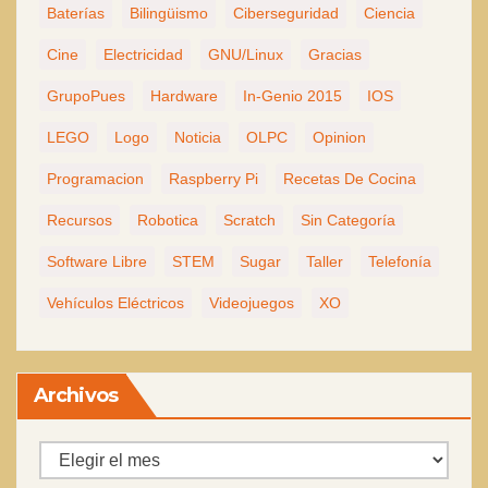
Baterías
Bilingüismo
Ciberseguridad
Ciencia
Cine
Electricidad
GNU/Linux
Gracias
GrupoPues
Hardware
In-Genio 2015
IOS
LEGO
Logo
Noticia
OLPC
Opinion
Programacion
Raspberry Pi
Recetas De Cocina
Recursos
Robotica
Scratch
Sin Categoría
Software Libre
STEM
Sugar
Taller
Telefonía
Vehículos Eléctricos
Videojuegos
XO
Archivos
Archivos