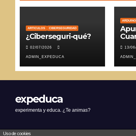
ARDUINO
Apun
ARTICULOS
CIBERSEGURIDAD
¿Ciberseguri-qué?
Cuar
Ser
02/07/2026
13/06
ADMIN_EXPEDUCA
ADMIN
expeduca
experimenta y educa. ¿Te animas?
Uso de cookies