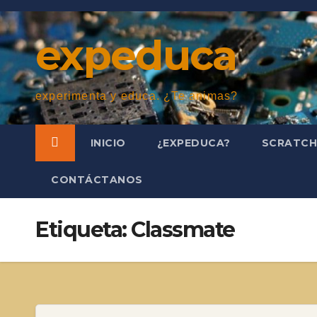
Saltar
al
expeduca
contenido
experimenta y educa. ¿Te animas?
INICIO
¿EXPEDUCA?
SCRATC
CONTÁCTANOS
Etiqueta:
Classmate