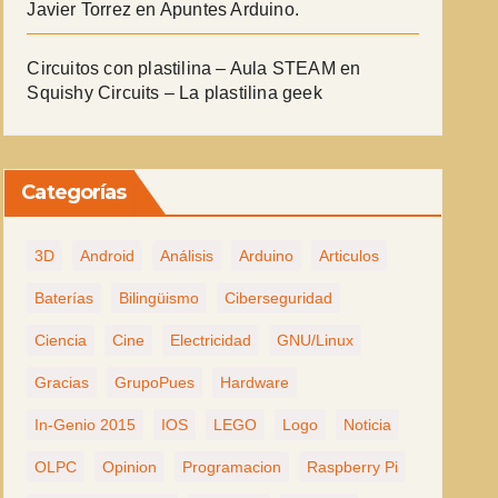
Javier Torrez
en
Apuntes Arduino.
Circuitos con plastilina – Aula STEAM
en
Squishy Circuits – La plastilina geek
Categorías
3D
Android
Análisis
Arduino
Articulos
Baterías
Bilingüismo
Ciberseguridad
Ciencia
Cine
Electricidad
GNU/Linux
Gracias
GrupoPues
Hardware
In-Genio 2015
IOS
LEGO
Logo
Noticia
OLPC
Opinion
Programacion
Raspberry Pi