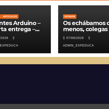
ARTICULOS
OPINION
tes Arduino –
Os echábamos 
ta entrega –
menos, colegas
vomotores
/2026
07/06/2026
_EXPEDUCA
ADMIN_EXPEDUCA