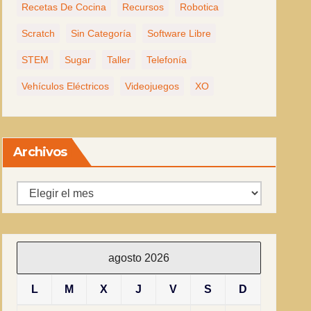
Recetas De Cocina
Recursos
Robotica
Scratch
Sin Categoría
Software Libre
STEM
Sugar
Taller
Telefonía
Vehículos Eléctricos
Videojuegos
XO
Archivos
Archivos
agosto 2026
L
M
X
J
V
S
D