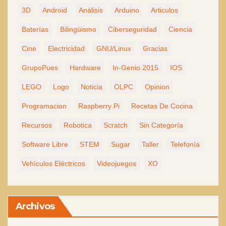
3D
Android
Análisis
Arduino
Articulos
Baterías
Bilingüismo
Ciberseguridad
Ciencia
Cine
Electricidad
GNU/Linux
Gracias
GrupoPues
Hardware
In-Genio 2015
IOS
LEGO
Logo
Noticia
OLPC
Opinion
Programacion
Raspberry Pi
Recetas De Cocina
Recursos
Robotica
Scratch
Sin Categoría
Software Libre
STEM
Sugar
Taller
Telefonía
Vehículos Eléctricos
Videojuegos
XO
Archivos