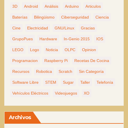
3D
Android
Análisis
Arduino
Articulos
Baterías
Bilingüismo
Ciberseguridad
Ciencia
Cine
Electricidad
GNU/Linux
Gracias
GrupoPues
Hardware
In-Genio 2015
IOS
LEGO
Logo
Noticia
OLPC
Opinion
Programacion
Raspberry Pi
Recetas De Cocina
Recursos
Robotica
Scratch
Sin Categoría
Software Libre
STEM
Sugar
Taller
Telefonía
Vehículos Eléctricos
Videojuegos
XO
Archivos