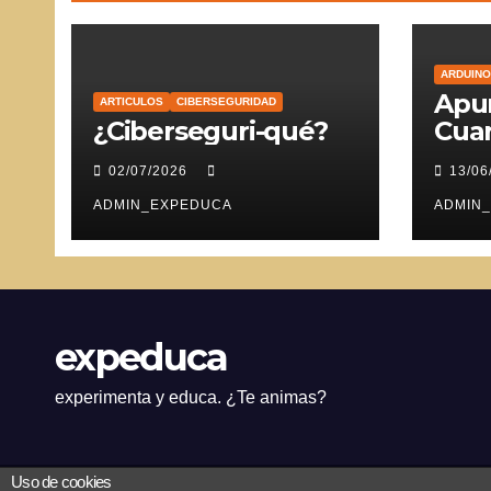
ARDUINO
Apun
ARTICULOS
CIBERSEGURIDAD
¿Ciberseguri-qué?
Cuar
Ser
02/07/2026
13/06
ADMIN_EXPEDUCA
ADMIN
expeduca
experimenta y educa. ¿Te animas?
Uso de cookies