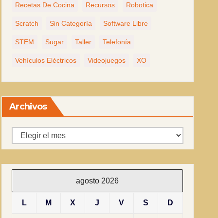
Recetas De Cocina
Recursos
Robotica
Scratch
Sin Categoría
Software Libre
STEM
Sugar
Taller
Telefonía
Vehículos Eléctricos
Videojuegos
XO
Archivos
Archivos
agosto 2026
L
M
X
J
V
S
D