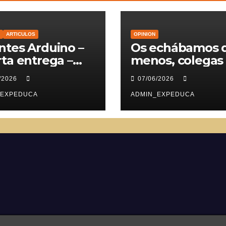
ARTICULOS
OPINION
tes Arduino –
Os echábamos 
ta entrega –
menos, colegas
vomotores
/2026
07/06/2026
_EXPEDUCA
ADMIN_EXPEDUCA