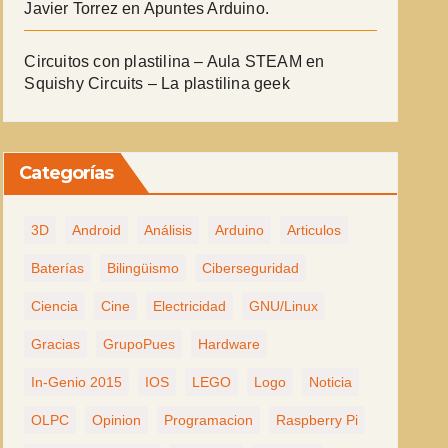
Javier Torrez
en
Apuntes Arduino.
Circuitos con plastilina – Aula STEAM
en
Squishy Circuits – La plastilina geek
Categorías
3D
Android
Análisis
Arduino
Articulos
Baterías
Bilingüismo
Ciberseguridad
Ciencia
Cine
Electricidad
GNU/Linux
Gracias
GrupoPues
Hardware
In-Genio 2015
IOS
LEGO
Logo
Noticia
OLPC
Opinion
Programacion
Raspberry Pi