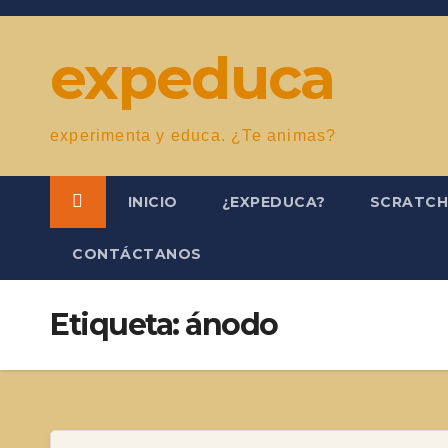
Saltar
al
expeduca
contenido
experimenta y educa. ¿Te animas?
INICIO
¿EXPEDUCA?
SCRATC
CONTÁCTANOS
Etiqueta:
ánodo